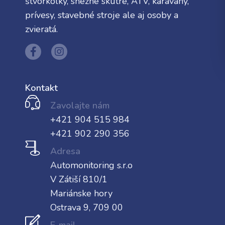
štvorkolky, snežné skútre, ATV, karavany,
prívesy, stavebné stroje ale aj osoby a
zvieratá.
Kontakt
Zavolajte nám
+421 904 515 984
+421 902 290 356
Adresa
Automonitoring s.r.o
V Zátiší 810/1
Mariánske hory
Ostrava 9, 709 00
E-mail