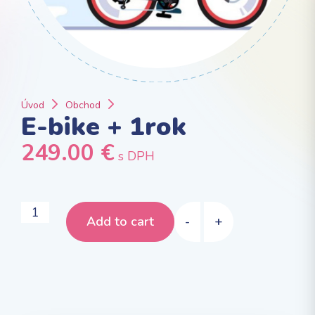
Úvod
Obchod
E-bike + 1rok
249.00
€
s DPH
Add to cart
-
+