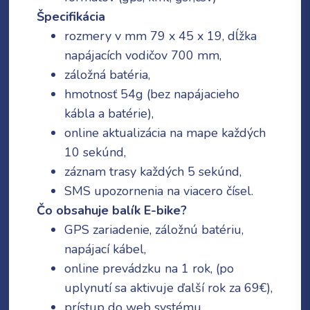
Špecifikácia
rozmery v mm 79 x 45 x 19, dĺžka
Email
napájacích vodičov 700 mm,
záložná batéria,
hmotnosť 54g (bez napájacieho
kábla a batérie),
Telefón
online aktualizácia na mape každých
10 sekúnd,
záznam trasy každých 5 sekúnd,
Správa
SMS upozornenia na viacero čísel.
Čo obsahuje balík E-bike?
GPS zariadenie, záložnú batériu,
napájací kábel,
online prevádzku na 1 rok, (po
uplynutí sa aktivuje ďalší rok za 69€),
prístup do web systému