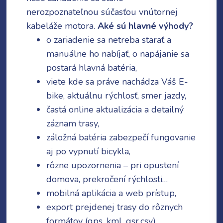
nerozpoznateľnou súčasťou vnútornej
kabeláže motora.
Aké sú hlavné výhody?
o zariadenie sa netreba starať a
manuálne ho nabíjať, o napájanie sa
postará hlavná batéria,
viete kde sa práve nachádza Váš E-
bike, aktuálnu rýchlosť, smer jazdy,
častá online aktualizácia a detailný
záznam trasy,
záložná batéria zabezpečí fungovanie
aj po vypnutí bicykla,
rôzne upozornenia – pri opustení
domova, prekročení rýchlosti…
mobilná aplikácia a web prístup,
export prejdenej trasy do rôznych
Meno
formátov (gps, kml, gsr,csv)