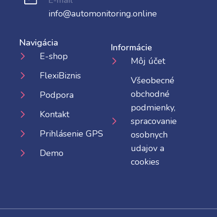
info@automonitoring.online
Navigácia
Informácie
E-shop
Môj účet
FlexiBiznis
Všeobecné
obchodné
Podpora
podmienky,
Kontakt
spracovanie
Prihlásenie GPS
osobnych
udajov a
Demo
cookies